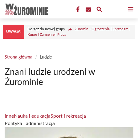
Przejdź
M
do
treści
Dołącz do nowej grupy
Żuromin - Ogłoszenia | Sprzedam |
UWAGA!
Kupię | Zamienię | Praca
Strona główna
/
Ludzie
Znani ludzie urodzeni w
Żurominie
Inne
Nauka i edukacja
Sport i rekreacja
Polityka i administracja