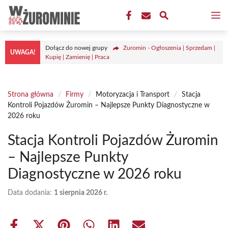
Przejdź
M
do
treści
Dołącz do nowej grupy
Żuromin - Ogłoszenia | Sprzedam |
UWAGA!
Kupię | Zamienię | Praca
Strona główna
/
Firmy
/
Motoryzacja i Transport
/
Stacja
Kontroli Pojazdów Żuromin – Najlepsze Punkty Diagnostyczne w
2026 roku
Stacja Kontroli Pojazdów Żuromin
– Najlepsze Punkty
Diagnostyczne w 2026 roku
Data dodania:
1 sierpnia 2026 r.