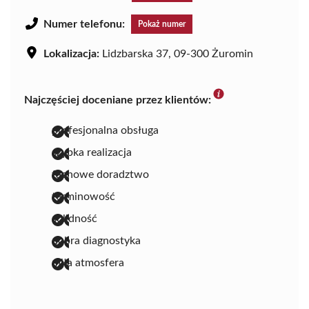
Numer telefonu:
Pokaż numer
Lokalizacja:
Lidzbarska 37, 09-300 Żuromin
Najczęściej doceniane przez klientów:
profesjonalna obsługa
szybka realizacja
fachowe doradztwo
terminowość
solidność
dobra diagnostyka
miła atmosfera