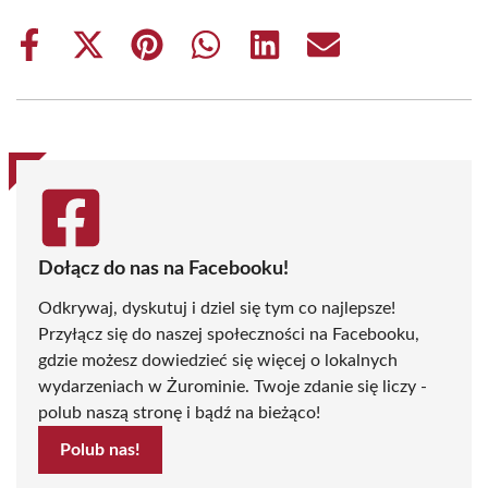
Share
Share
Share
Share
Share
Share
on
on
on
on
on
on
Facebook
X
Pinterest
WhatsApp
LinkedIn
Email
(Twitter)
Dołącz do nas na Facebooku!
Odkrywaj, dyskutuj i dziel się tym co najlepsze!
Przyłącz się do naszej społeczności na Facebooku,
gdzie możesz dowiedzieć się więcej o lokalnych
wydarzeniach w Żurominie. Twoje zdanie się liczy -
polub naszą stronę i bądź na bieżąco!
Polub nas!