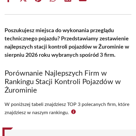
Share
Share
Share
Share
Share
Share
on
on
on
on
on
on
Facebook
X
Pinterest
WhatsApp
LinkedIn
Email
(Twitter)
Poszukujesz miejsca do wykonania przeglądu
technicznego pojazdu? Przedstawiamy zestawienie
najlepszych stacji kontroli pojazdów w Żurominie w
sierpniu 2026 roku wybranych spośród 3 firm.
Porównanie Najlepszych Firm w
Rankingu Stacji Kontroli Pojazdów w
Żurominie
W poniższej tabeli znajdziesz TOP 3 polecanych firm, które
znajdziesz w naszym rankingu.