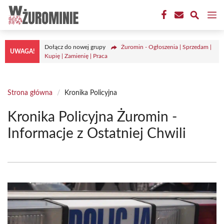
Przejdź
M
do
treści
Dołącz do nowej grupy
Żuromin - Ogłoszenia | Sprzedam |
UWAGA!
Kupię | Zamienię | Praca
Strona główna
/
Kronika Policyjna
Kronika Policyjna Żuromin -
Informacje z Ostatniej Chwili