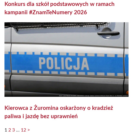
Konkurs dla szkół podstawowych w ramach
kampanii #ZnamTeNumery 2026
Kierowca z Żuromina oskarżony o kradzież
paliwa i jazdę bez uprawnień
1
2
3
…
12
>