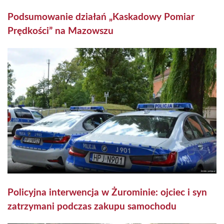
Podsumowanie działań „Kaskadowy Pomiar
Prędkości” na Mazowszu
Policyjna interwencja w Żurominie: ojciec i syn
zatrzymani podczas zakupu samochodu