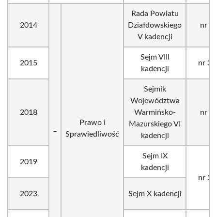
Rada Powiatu
2014
Działdowskiego
nr 3
V kadencji
Sejm VIII
2015
nr 34
kadencji
Sejmik
Województwa
2018
Warmińsko-
nr 2
Prawo i
Mazurskiego VI
_
Sprawiedliwość
kadencji
Sejm IX
2019
kadencji
nr 34
2023
Sejm X kadencji