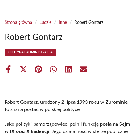
Strona główna
/
Ludzie
/
Inne
/
Robert Gontarz
Robert Gontarz
POLITYKA I ADMINISTRACJA
Share
Share
Share
Share
Share
Share
on
on
on
on
on
on
Facebook
X
Pinterest
WhatsApp
LinkedIn
Email
(Twitter)
Robert Gontarz, urodzony
2 lipca 1993 roku
w Żurominie,
to znana postać w polskiej polityce.
Jako polityk i samorządowiec, pełnił funkcję
posła na Sejm
w IX oraz X kadencji
. Jego działalność w sferze publicznej