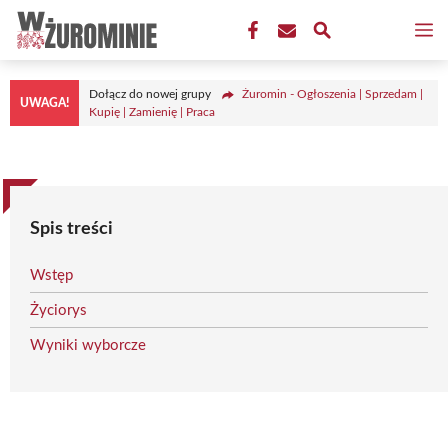
Przejdź
M
do
treści
Dołącz do nowej grupy
Żuromin - Ogłoszenia | Sprzedam |
UWAGA!
Kupię | Zamienię | Praca
Spis treści
Wstęp
Życiorys
Wyniki wyborcze