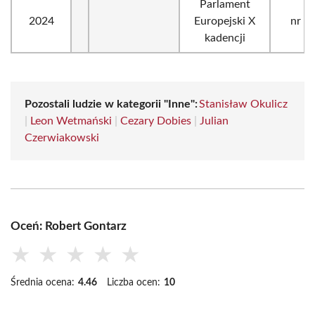
Parlament
2024
Europejski X
nr 3
kadencji
Pozostali ludzie w kategorii "Inne":
Stanisław Okulicz
|
Leon Wetmański
|
Cezary Dobies
|
Julian
Czerwiakowski
Oceń: Robert Gontarz
★
★
★
★
★
Średnia ocena:
4.46
Liczba ocen:
10