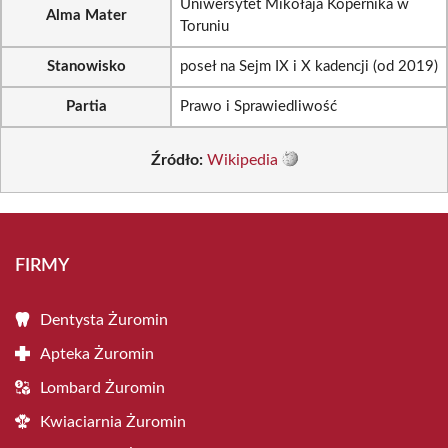
Uniwersytet Mikołaja Kopernika w
Alma Mater
Toruniu
Stanowisko
poseł na Sejm IX i X kadencji (od 2019)
Partia
Prawo i Sprawiedliwość
Źródło:
Wikipedia
FIRMY
Dentysta Żuromin
Apteka Żuromin
Lombard Żuromin
Kwiaciarnia Żuromin