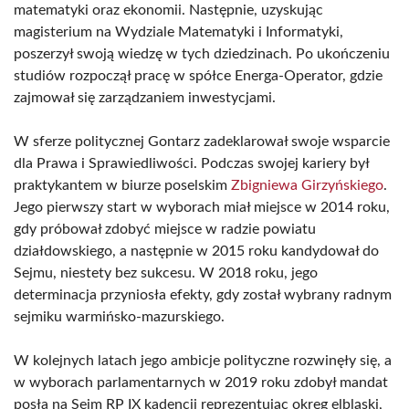
matematyki oraz ekonomii. Następnie, uzyskując
magisterium na Wydziale Matematyki i Informatyki,
poszerzył swoją wiedzę w tych dziedzinach. Po ukończeniu
studiów rozpoczął pracę w spółce Energa-Operator, gdzie
zajmował się zarządzaniem inwestycjami.
W sferze politycznej Gontarz zadeklarował swoje wsparcie
dla Prawa i Sprawiedliwości. Podczas swojej kariery był
praktykantem w biurze poselskim
Zbigniewa Girzyńskiego
.
Jego pierwszy start w wyborach miał miejsce w 2014 roku,
gdy próbował zdobyć miejsce w radzie powiatu
działdowskiego, a następnie w 2015 roku kandydował do
Sejmu, niestety bez sukcesu. W 2018 roku, jego
determinacja przyniosła efekty, gdy został wybrany radnym
sejmiku warmińsko-mazurskiego.
W kolejnych latach jego ambicje polityczne rozwinęły się, a
w wyborach parlamentarnych w 2019 roku zdobył mandat
posła na Sejm RP IX kadencji reprezentując okręg elbląski,