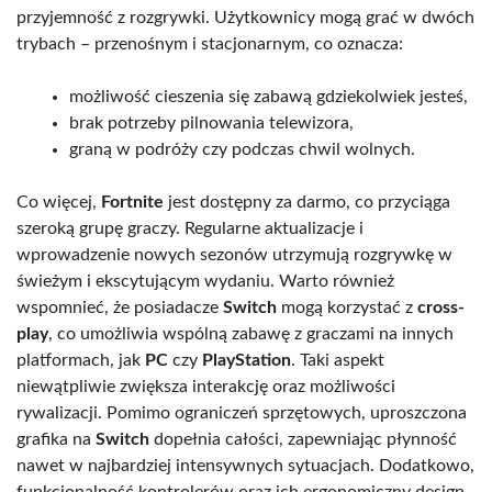
przyjemność z rozgrywki. Użytkownicy mogą grać w dwóch
trybach – przenośnym i stacjonarnym, co oznacza:
możliwość cieszenia się zabawą gdziekolwiek jesteś,
brak potrzeby pilnowania telewizora,
graną w podróży czy podczas chwil wolnych.
Co więcej,
Fortnite
jest dostępny za darmo, co przyciąga
szeroką grupę graczy. Regularne aktualizacje i
wprowadzenie nowych sezonów utrzymują rozgrywkę w
świeżym i ekscytującym wydaniu. Warto również
wspomnieć, że posiadacze
Switch
mogą korzystać z
cross-
play
, co umożliwia wspólną zabawę z graczami na innych
platformach, jak
PC
czy
PlayStation
. Taki aspekt
niewątpliwie zwiększa interakcję oraz możliwości
rywalizacji. Pomimo ograniczeń sprzętowych, uproszczona
grafika na
Switch
dopełnia całości, zapewniając płynność
nawet w najbardziej intensywnych sytuacjach. Dodatkowo,
funkcjonalność kontrolerów oraz ich ergonomiczny design