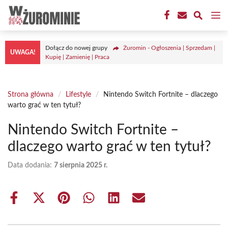
Przejdź
M
do
treści
Dołącz do nowej grupy
Żuromin - Ogłoszenia | Sprzedam |
UWAGA!
Kupię | Zamienię | Praca
Strona główna
/
Lifestyle
/
Nintendo Switch Fortnite – dlaczego
warto grać w ten tytuł?
Nintendo Switch Fortnite –
dlaczego warto grać w ten tytuł?
Data dodania:
7 sierpnia 2025 r.
Share
Share
Share
Share
Share
Share
on
on
on
on
on
on
Facebook
X
Pinterest
WhatsApp
LinkedIn
Email
(Twitter)