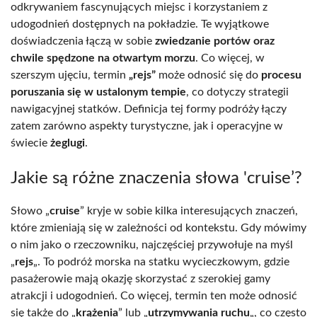
odkrywaniem fascynujących miejsc i korzystaniem z
udogodnień dostępnych na pokładzie. Te wyjątkowe
doświadczenia łączą w sobie
zwiedzanie portów oraz
chwile spędzone na otwartym morzu
. Co więcej, w
szerszym ujęciu, termin
„rejs”
może odnosić się do
procesu
poruszania się w ustalonym tempie
, co dotyczy strategii
nawigacyjnej statków. Definicja tej formy podróży łączy
zatem zarówno aspekty turystyczne, jak i operacyjne w
świecie
żeglugi
.
Jakie są różne znaczenia słowa 'cruise’?
Słowo „
cruise
” kryje w sobie kilka interesujących znaczeń,
które zmieniają się w zależności od kontekstu. Gdy mówimy
o nim jako o rzeczowniku, najczęściej przywołuje na myśl
„
rejs
„. To podróż morska na statku wycieczkowym, gdzie
pasażerowie mają okazję skorzystać z szerokiej gamy
atrakcji i udogodnień. Co więcej, termin ten może odnosić
się także do „
krążenia
” lub „
utrzymywania ruchu
„, co często