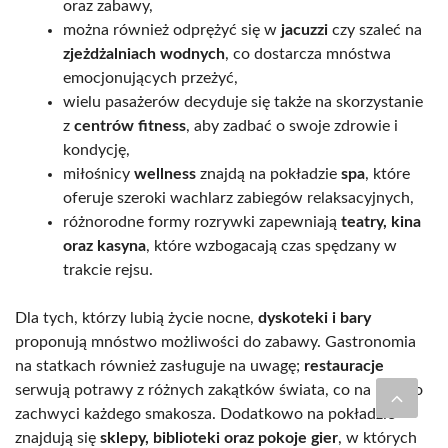
oraz zabawy,
można również odprężyć się w
jacuzzi
czy szaleć na
zjeżdżalniach wodnych
, co dostarcza mnóstwa
emocjonujących przeżyć,
wielu pasażerów decyduje się także na skorzystanie
z
centrów fitness
, aby zadbać o swoje zdrowie i
kondycję,
miłośnicy
wellness
znajdą na pokładzie
spa
, które
oferuje szeroki wachlarz zabiegów relaksacyjnych,
różnorodne formy rozrywki zapewniają
teatry, kina
oraz kasyna
, które wzbogacają czas spędzany w
trakcie rejsu.
Dla tych, którzy lubią życie nocne,
dyskoteki i bary
proponują mnóstwo możliwości do zabawy. Gastronomia
na statkach również zasługuje na uwagę;
restauracje
serwują potrawy z różnych zakątków świata, co na pewno
zachwyci każdego smakosza. Dodatkowo na pokładzie
znajdują się
sklepy, biblioteki oraz pokoje gier
, w których