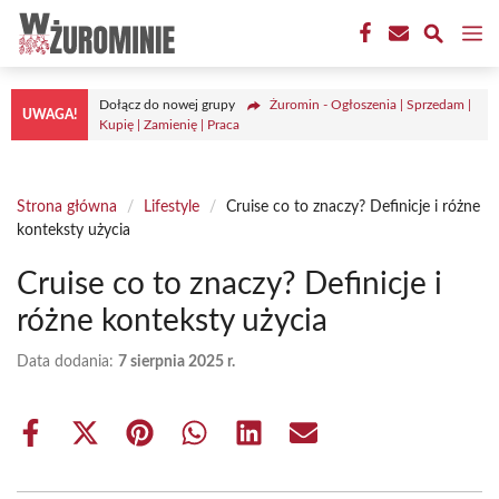
Przejdź
M
do
treści
Dołącz do nowej grupy
Żuromin - Ogłoszenia | Sprzedam |
UWAGA!
Kupię | Zamienię | Praca
Strona główna
/
Lifestyle
/
Cruise co to znaczy? Definicje i różne
konteksty użycia
Cruise co to znaczy? Definicje i
różne konteksty użycia
Data dodania:
7 sierpnia 2025 r.
Share
Share
Share
Share
Share
Share
on
on
on
on
on
on
Facebook
X
Pinterest
WhatsApp
LinkedIn
Email
(Twitter)