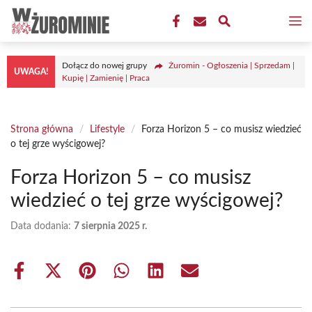
Przejdź
M
do
treści
Dołącz do nowej grupy
Żuromin - Ogłoszenia | Sprzedam |
UWAGA!
Kupię | Zamienię | Praca
Strona główna
/
Lifestyle
/
Forza Horizon 5 – co musisz wiedzieć
o tej grze wyścigowej?
Forza Horizon 5 – co musisz
wiedzieć o tej grze wyścigowej?
Data dodania:
7 sierpnia 2025 r.
Share
Share
Share
Share
Share
Share
on
on
on
on
on
on
Facebook
X
Pinterest
WhatsApp
LinkedIn
Email
(Twitter)