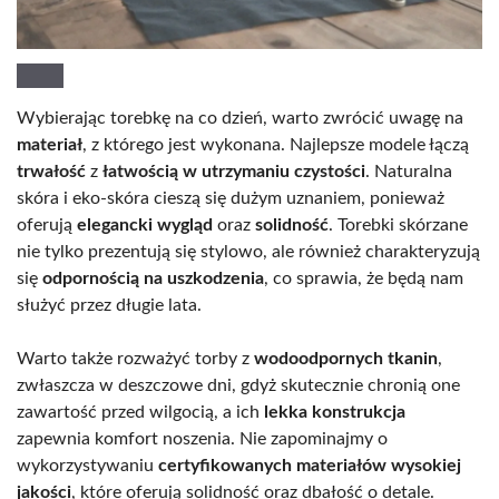
Wybierając torebkę na co dzień, warto zwrócić uwagę na
materiał
, z którego jest wykonana. Najlepsze modele łączą
trwałość
z
łatwością w utrzymaniu czystości
. Naturalna
skóra i eko-skóra cieszą się dużym uznaniem, ponieważ
oferują
elegancki wygląd
oraz
solidność
. Torebki skórzane
nie tylko prezentują się stylowo, ale również charakteryzują
się
odpornością na uszkodzenia
, co sprawia, że będą nam
służyć przez długie lata.
Warto także rozważyć torby z
wodoodpornych tkanin
,
zwłaszcza w deszczowe dni, gdyż skutecznie chronią one
zawartość przed wilgocią, a ich
lekka konstrukcja
zapewnia komfort noszenia. Nie zapominajmy o
wykorzystywaniu
certyfikowanych materiałów wysokiej
jakości
, które oferują solidność oraz dbałość o detale.