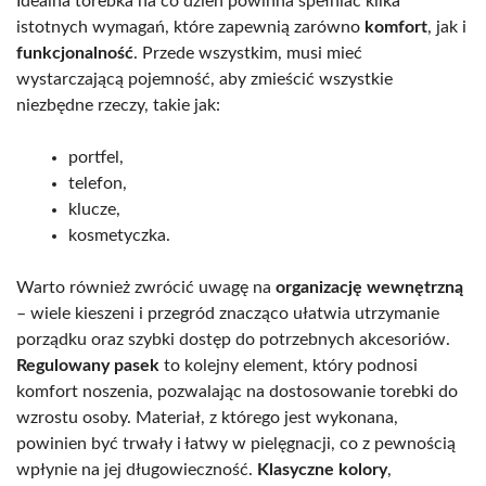
Idealna torebka na co dzień powinna spełniać kilka
istotnych wymagań, które zapewnią zarówno
komfort
, jak i
funkcjonalność
. Przede wszystkim, musi mieć
wystarczającą pojemność, aby zmieścić wszystkie
niezbędne rzeczy, takie jak:
portfel,
telefon,
klucze,
kosmetyczka.
Warto również zwrócić uwagę na
organizację wewnętrzną
– wiele kieszeni i przegród znacząco ułatwia utrzymanie
porządku oraz szybki dostęp do potrzebnych akcesoriów.
Regulowany pasek
to kolejny element, który podnosi
komfort noszenia, pozwalając na dostosowanie torebki do
wzrostu osoby. Materiał, z którego jest wykonana,
powinien być trwały i łatwy w pielęgnacji, co z pewnością
wpłynie na jej długowieczność.
Klasyczne kolory
,