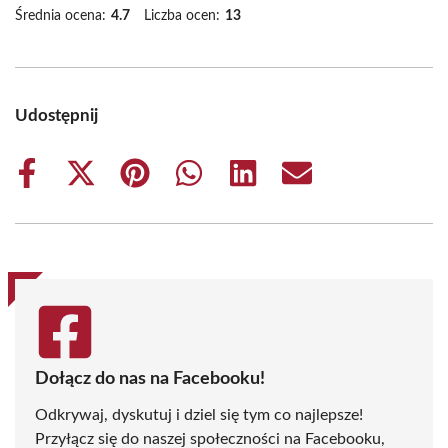
Średnia ocena:
4.7
Liczba ocen:
13
Udostępnij
Share
Share
Share
Share
Share
Share
on
on
on
on
on
on
Facebook
X
Pinterest
WhatsApp
LinkedIn
Email
(Twitter)
Dołącz do nas na Facebooku!
Odkrywaj, dyskutuj i dziel się tym co najlepsze!
Przyłącz się do naszej społeczności na Facebooku,