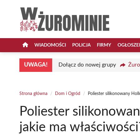
Przejdź
do
treści
WIADOMOŚCI
POLICJA
FIRMY
OGŁOSZE
UWAGA!
Dołącz do nowej grupy
Żuro
Strona główna
/
Dom i Ogród
/
Poliester silikonowany Holl
Poliester silikonowan
jakie ma właściwości