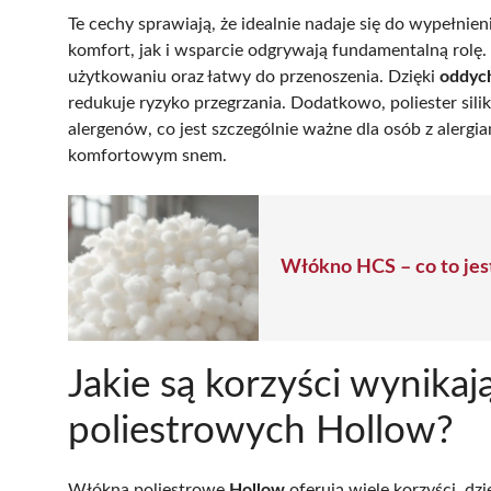
Te cechy sprawiają, że idealnie nadaje się do wypełnie
komfort, jak i wsparcie odgrywają fundamentalną rolę.
użytkowaniu oraz łatwy do przenoszenia. Dzięki
oddyc
redukuje ryzyko przegrzania. Dodatkowo, poliester sil
alergenów, co jest szczególnie ważne dla osób z alergia
komfortowym snem.
Włókno HCS – co to jest
Jakie są korzyści wynikaj
poliestrowych Hollow?
Włókna poliestrowe
Hollow
oferują wiele korzyści, dz