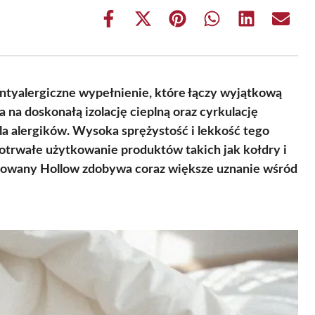
Share
Share
Share
Share
Share
Share
on
on
on
on
on
on
Facebook
X
Pinterest
WhatsApp
LinkedIn
Email
(Twitter)
antyalergiczne wypełnienie, które łączy wyjątkową
 na doskonałą izolację cieplną oraz cyrkulację
dla alergików. Wysoka sprężystość i lekkość tego
otrwałe użytkowanie produktów takich jak kołdry i
konowany Hollow zdobywa coraz większe uznanie wśród