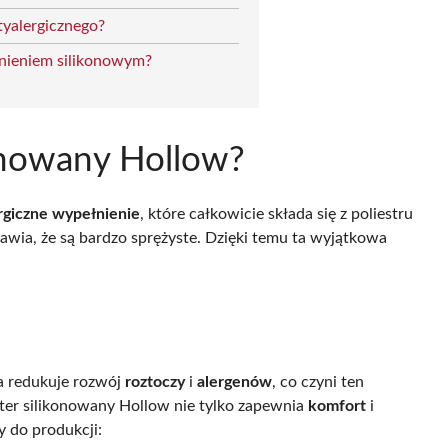
tyalergicznego?
łnieniem silikonowym?
konowany Hollow?
rgiczne wypełnienie
, które całkowicie składa się z poliestru
rawia, że są bardzo sprężyste. Dzięki temu ta wyjątkowa
a redukuje rozwój
roztoczy
i
alergenów
, co czyni ten
ster silikonowany Hollow nie tylko zapewnia
komfort
i
y do produkcji: