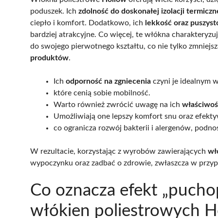
poduszek. Ich
zdolność do doskonałej izolacji termiczn
ciepło i komfort. Dodatkowo, ich
lekkość oraz puszyst
bardziej atrakcyjne. Co więcej, te włókna charakteryzuj
do swojego pierwotnego kształtu, co nie tylko zmniejs
produktów
.
Ich
odporność na zgniecenia
czyni je idealnym 
które cenią sobie mobilność.
Warto również zwrócić uwagę na ich
właściwośc
Umożliwiają one lepszy komfort snu oraz efekt
co ogranicza rozwój bakterii i alergenów, podn
W rezultacie, korzystając z wyrobów zawierających
wł
wypoczynku oraz zadbać o zdrowie, zwłaszcza w przypa
Co oznacza efekt „puch
włókien poliestrowych H