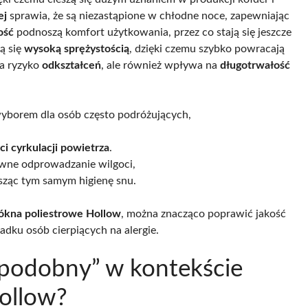
ej
sprawia, że są niezastąpione w chłodne noce, zapewniając
ość
podnoszą komfort użytkowania, przez co stają się jeszcze
ą się
wysoką sprężystością
, dzięki czemu szybko powracają
za ryzyko
odkształceń
, ale również wpływa na
długotrwałość
wyborem dla osób często podróżujących,
i cyrkulacji powietrza
.
ywne odprowadzanie wilgoci,
osząc tym samym higienę snu.
ókna poliestrowe Hollow
, można znacząco poprawić jakość
dku osób cierpiących na alergie.
opodobny” w kontekście
ollow?