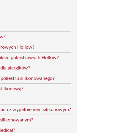
ow?
estrowych Hollow?
kien poliestrowych Hollow?
 dla alergików?
 poliestru silikonowanego?
 silikonową?
tach z wypełnieniem silikonowym?
m silikonowanym?
edical?