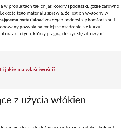
nia w produktach takich jak
kołdry i poduszki
, gdzie zarówno
 Lekkość tego materiału sprawia, że jest on wygodny w
hającemu materiałowi
znacząco podnosi się komfort snu i
ikonowany pozwala na mniejsze osadzanie się kurzu i
mi oraz dla tych, którzy pragną cieszyć się zdrowym i
 i jakie ma właściwości?
ące z użycia włókien
ięki czemu cieszą się dużym uznaniem w produkcji kołder i