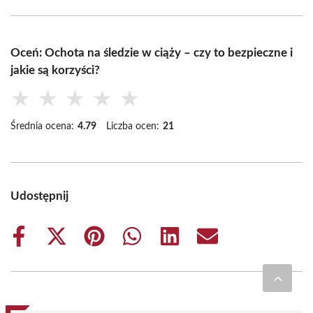
Oceń: Ochota na śledzie w ciąży – czy to bezpieczne i
jakie są korzyści?
★
★
★
★
★
Średnia ocena:
4.79
Liczba ocen:
21
Udostępnij
Share
Share
Share
Share
Share
Share
on
on
on
on
on
on
Facebook
X
Pinterest
WhatsApp
LinkedIn
Email
(Twitter)