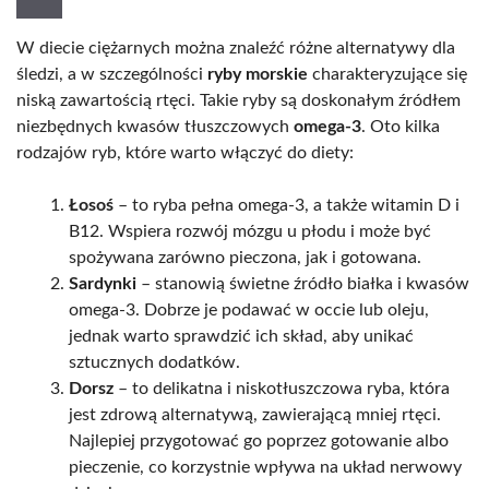
W diecie ciężarnych można znaleźć różne alternatywy dla
śledzi, a w szczególności
ryby morskie
charakteryzujące się
niską zawartością rtęci. Takie ryby są doskonałym źródłem
niezbędnych kwasów tłuszczowych
omega-3
. Oto kilka
rodzajów ryb, które warto włączyć do diety:
Łosoś
– to ryba pełna omega-3, a także witamin D i
B12. Wspiera rozwój mózgu u płodu i może być
spożywana zarówno pieczona, jak i gotowana.
Sardynki
– stanowią świetne źródło białka i kwasów
omega-3. Dobrze je podawać w occie lub oleju,
jednak warto sprawdzić ich skład, aby unikać
sztucznych dodatków.
Dorsz
– to delikatna i niskotłuszczowa ryba, która
jest zdrową alternatywą, zawierającą mniej rtęci.
Najlepiej przygotować go poprzez gotowanie albo
pieczenie, co korzystnie wpływa na układ nerwowy