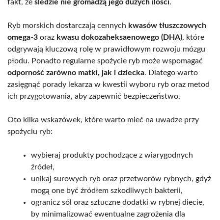
fakt, że
śledzie nie gromadzą jego dużych ilości
.
Ryb morskich dostarczają cennych
kwasów tłuszczowych
omega-3
oraz
kwasu dokozaheksaenowego (DHA)
, które
odgrywają kluczową rolę w prawidłowym rozwoju mózgu
płodu. Ponadto regularne spożycie ryb może wspomagać
odporność zarówno matki, jak i dziecka
. Dlatego warto
zasięgnąć porady lekarza w kwestii wyboru ryb oraz metod
ich przygotowania, aby zapewnić bezpieczeństwo.
Oto kilka wskazówek, które warto mieć na uwadze przy
spożyciu ryb:
wybieraj produkty pochodzące z wiarygodnych
źródeł,
unikaj surowych ryb oraz przetworów rybnych, gdyż
mogą one być źródłem szkodliwych bakterii,
ogranicz sól oraz sztuczne dodatki w rybnej diecie,
by minimalizować ewentualne zagrożenia dla