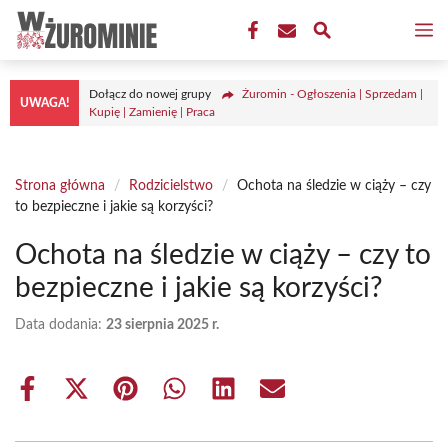
Przejdź
M
do
treści
Dołącz do nowej grupy
Żuromin - Ogłoszenia | Sprzedam |
UWAGA!
Kupię | Zamienię | Praca
Strona główna
/
Rodzicielstwo
/
Ochota na śledzie w ciąży – czy
to bezpieczne i jakie są korzyści?
Ochota na śledzie w ciąży – czy to
bezpieczne i jakie są korzyści?
Data dodania:
23 sierpnia 2025 r.
Share
Share
Share
Share
Share
Share
on
on
on
on
on
on
Facebook
X
Pinterest
WhatsApp
LinkedIn
Email
(Twitter)