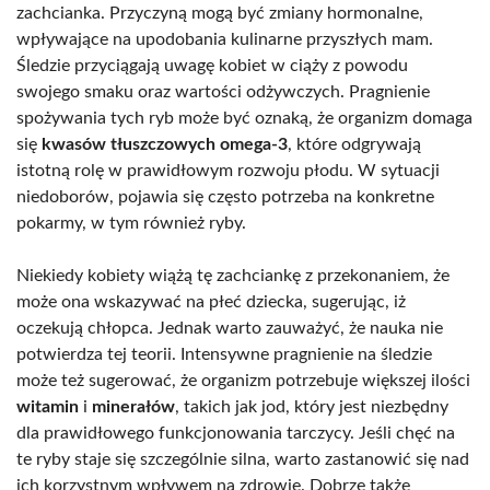
zachcianka. Przyczyną mogą być zmiany hormonalne,
wpływające na upodobania kulinarne przyszłych mam.
Śledzie przyciągają uwagę kobiet w ciąży z powodu
swojego smaku oraz wartości odżywczych. Pragnienie
spożywania tych ryb może być oznaką, że organizm domaga
się
kwasów tłuszczowych omega-3
, które odgrywają
istotną rolę w prawidłowym rozwoju płodu. W sytuacji
niedoborów, pojawia się często potrzeba na konkretne
pokarmy, w tym również ryby.
Niekiedy kobiety wiążą tę zachciankę z przekonaniem, że
może ona wskazywać na płeć dziecka, sugerując, iż
oczekują chłopca. Jednak warto zauważyć, że nauka nie
potwierdza tej teorii. Intensywne pragnienie na śledzie
może też sugerować, że organizm potrzebuje większej ilości
witamin
i
minerałów
, takich jak jod, który jest niezbędny
dla prawidłowego funkcjonowania tarczycy. Jeśli chęć na
te ryby staje się szczególnie silna, warto zastanowić się nad
ich korzystnym wpływem na zdrowie. Dobrze także