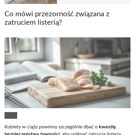
Co mówi przezorność związana z
zatruciem listerią?
Kobiety w ciąży powinny szczególnie dbać o
kwestię
bezpieczeństwa żywności
, aby uniknąć zatrucia listerią.