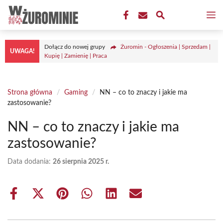
Przejdź
M
do
treści
Dołącz do nowej grupy
Żuromin - Ogłoszenia | Sprzedam |
UWAGA!
Kupię | Zamienię | Praca
Strona główna
/
Gaming
/
NN – co to znaczy i jakie ma
zastosowanie?
NN – co to znaczy i jakie ma
zastosowanie?
Data dodania:
26 sierpnia 2025 r.
Share
Share
Share
Share
Share
Share
on
on
on
on
on
on
Facebook
X
Pinterest
WhatsApp
LinkedIn
Email
(Twitter)