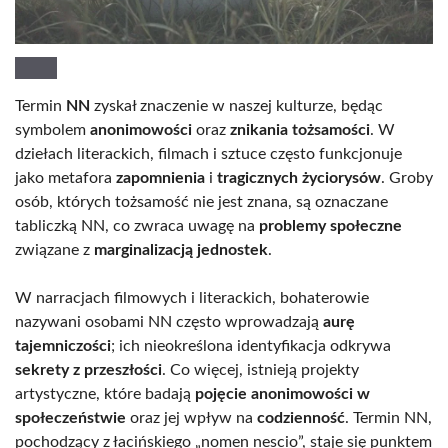
Termin
NN
zyskał znaczenie w naszej kulturze, będąc
symbolem
anonimowości
oraz
znikania tożsamości
. W
dziełach literackich, filmach i sztuce często funkcjonuje
jako metafora
zapomnienia
i
tragicznych życiorysów
. Groby
osób, których tożsamość nie jest znana, są oznaczane
tabliczką NN, co zwraca uwagę na
problemy społeczne
związane z
marginalizacją jednostek
.
W narracjach filmowych i literackich, bohaterowie
nazywani osobami NN często wprowadzają
aurę
tajemniczości
; ich nieokreślona identyfikacja odkrywa
sekrety z przeszłości
. Co więcej, istnieją projekty
artystyczne, które badają
pojęcie anonimowości w
społeczeństwie
oraz jej wpływ na
codzienność
. Termin NN,
pochodzący z łacińskiego „nomen nescio”, staje się punktem