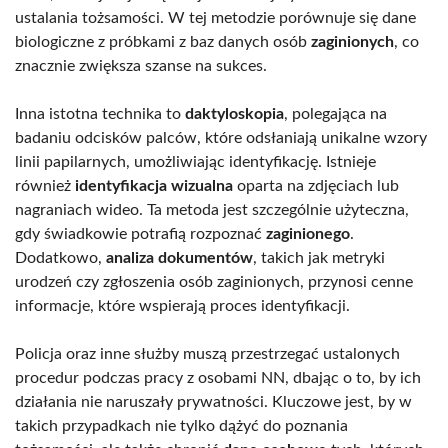
ustalania tożsamości. W tej metodzie porównuje się dane
biologiczne z próbkami z baz danych osób
zaginionych
, co
znacznie zwiększa szanse na sukces.
Inna istotna technika to
daktyloskopia
, polegająca na
badaniu odcisków palców, które odsłaniają unikalne wzory
linii papilarnych, umożliwiając identyfikację. Istnieje
również
identyfikacja wizualna
oparta na zdjęciach lub
nagraniach wideo. Ta metoda jest szczególnie użyteczna,
gdy świadkowie potrafią rozpoznać
zaginionego
.
Dodatkowo,
analiza dokumentów
, takich jak metryki
urodzeń czy zgłoszenia osób zaginionych, przynosi cenne
informacje, które wspierają proces identyfikacji.
Policja oraz inne służby muszą przestrzegać ustalonych
procedur podczas pracy z osobami NN, dbając o to, by ich
działania nie naruszały prywatności. Kluczowe jest, by w
takich przypadkach nie tylko dążyć do poznania