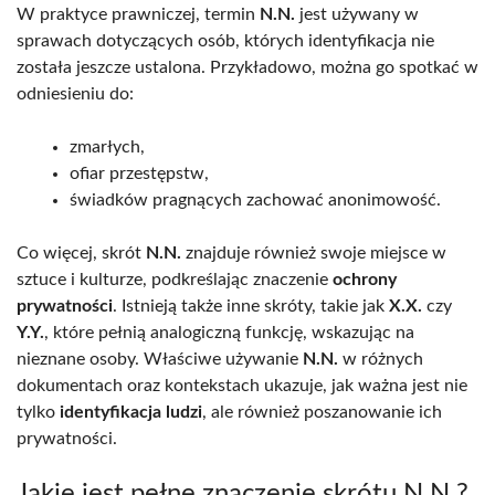
W praktyce prawniczej, termin
N.N.
jest używany w
sprawach dotyczących osób, których identyfikacja nie
została jeszcze ustalona. Przykładowo, można go spotkać w
odniesieniu do:
zmarłych,
ofiar przestępstw,
świadków pragnących zachować anonimowość.
Co więcej, skrót
N.N.
znajduje również swoje miejsce w
sztuce i kulturze, podkreślając znaczenie
ochrony
prywatności
. Istnieją także inne skróty, takie jak
X.X.
czy
Y.Y.
, które pełnią analogiczną funkcję, wskazując na
nieznane osoby. Właściwe używanie
N.N.
w różnych
dokumentach oraz kontekstach ukazuje, jak ważna jest nie
tylko
identyfikacja ludzi
, ale również poszanowanie ich
prywatności.
Jakie jest pełne znaczenie skrótu N.N.?