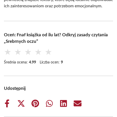
ich zainteresowaniom oraz potrzebom emocjonalnym.
Oceń: Fnaf książka od ilu lat? Odkryj zasady czytania
„Srebrnych oczu”
★
★
★
★
★
Średnia ocena:
4.99
Liczba ocen:
9
Udostępnij
Share
Share
Share
Share
Share
Share
on
on
on
on
on
on
Facebook
X
Pinterest
WhatsApp
LinkedIn
Email