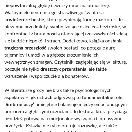
niepowtarzalną głębię i tworzy mroczną atmosferę.
Ważnym elementem tego straszliwego świata są
krwiożercze bestie
, które przybierają formę maskotek. Te
niewinne przedmioty, symbolizujące dziecięcą beztroskę, w
konfrontacji z brutalnością otaczającej rzeczywistości zdają
się budzić niepokój i strach. Dodatkowo, książka odsłania
tragiczną przeszłość
swoich postaci, co potęguje aurę
tajemnicy i umożliwia głębsze zrozumienie ich
wewnętrznych zmagań. Czytelnik, zagłębiając się w lekturę,
poczuje nie tylko
dreszczyk przerażenia
, ale także
wzruszenie i współczucie dla bohaterów.
W literaturze grozy nie brak także psychologicznych
aspektów –
lęk i strach
odgrywają tu fundamentalne role.
’Srebrne oczy’
umiejętnie balansuje między emocjonującym
horrorem a głębszymi uczuciami. To lektura, która przyciąga
młodzież gotową na emocjonalne wyzwania i intensywne
przeżycia. Książka nie tylko oferuje rozrywkę, ale także