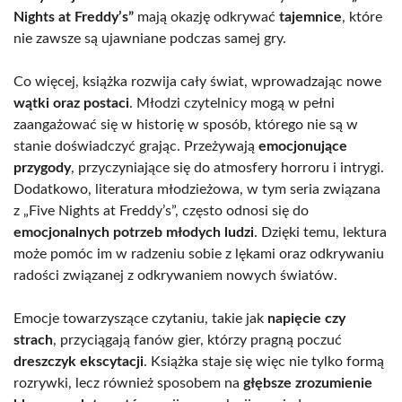
Nights at Freddy’s”
mają okazję odkrywać
tajemnice
, które
nie zawsze są ujawniane podczas samej gry.
Co więcej, książka rozwija cały świat, wprowadzając nowe
wątki oraz postaci
. Młodzi czytelnicy mogą w pełni
zaangażować się w historię w sposób, którego nie są w
stanie doświadczyć grając. Przeżywają
emocjonujące
przygody
, przyczyniające się do atmosfery horroru i intrygi.
Dodatkowo, literatura młodzieżowa, w tym seria związana
z „Five Nights at Freddy’s”, często odnosi się do
emocjonalnych potrzeb młodych ludzi
. Dzięki temu, lektura
może pomóc im w radzeniu sobie z lękami oraz odkrywaniu
radości związanej z odkrywaniem nowych światów.
Emocje towarzyszące czytaniu, takie jak
napięcie czy
strach
, przyciągają fanów gier, którzy pragną poczuć
dreszczyk ekscytacji
. Książka staje się więc nie tylko formą
rozrywki, lecz również sposobem na
głębsze zrozumienie