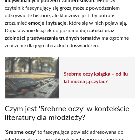
indywidualnych potrzeb i zainteresowań
. Młodszy
czytelnik fascynujący się grozą może z powodzeniem
odkrywać te historie, ale kluczowe jest, by potrafił
zrozumieć
emocje i sytuacje
, które się w nich pojawiają.
Dopasowanie książek do poziomu
dojrzałości oraz
zdolności przetwarzania trudnych tematów
ma ogromne
znaczenie dla jego literackich doświadczeń.
Srebrne oczy książka – od ilu
lat można ją czytać?
Czym jest 'Srebrne oczy’ w kontekście
literatury dla młodzieży?
’Srebrne oczy’
to fascynująca powieść adresowana do
młodzieży, łącząca w sobie elementy horroru z mroczną