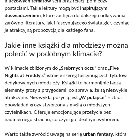
kluczowych tematów
serii oraz relacji pomiędzy
postaciami. Takie lektury mogą być
inspirującym
doświadczeniem
, które zachęca do dalszego odkrywania
zarówno literatury, jak i fascynującego świata gier, czyniąc
je atrakcyjną propozycją dla każdego fana.
Jakie inne książki dla młodzieży można
polecić w podobnym klimacie?
W klimacie zbliżonym do
„Srebrnych oczu”
oraz
„Five
Nights at Freddy’s”
istnieje szereg fascynujących tytułów
dedykowanych młodzieży. Książki te harmonijnie łączą
elementy grozy z przygodami, co sprawia, że są niezwykle
atrakcyjne. Niezwykłą pozycją jest
„W pułapce”
– zbiór
opowiadań grozy stworzony z myślą o młodszych
czytelnikach. Oferuje emocjonujące przeżycia bez
nadmiernego strachu, co czyni go idealnym wyborem.
Warto także zwrócić uwagę na serię
urban fantasy
, która