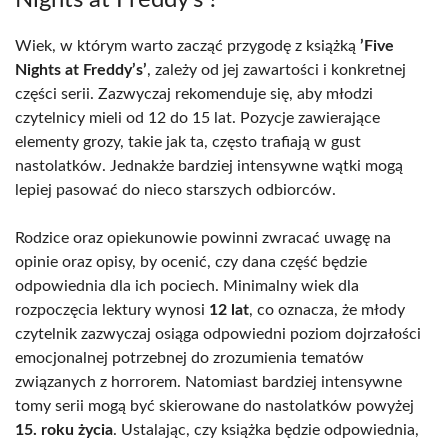
Nights at Freddy’s’?
Wiek, w którym warto zacząć przygodę z książką
’Five
Nights at Freddy’s’
, zależy od jej zawartości i konkretnej
części serii. Zazwyczaj rekomenduje się, aby młodzi
czytelnicy mieli od 12 do 15 lat. Pozycje zawierające
elementy grozy, takie jak ta, często trafiają w gust
nastolatków. Jednakże bardziej intensywne wątki mogą
lepiej pasować do nieco starszych odbiorców.
Rodzice oraz opiekunowie powinni zwracać uwagę na
opinie oraz opisy, by ocenić, czy dana część będzie
odpowiednia dla ich pociech. Minimalny wiek dla
rozpoczęcia lektury wynosi
12 lat
, co oznacza, że młody
czytelnik zazwyczaj osiąga odpowiedni poziom dojrzałości
emocjonalnej potrzebnej do zrozumienia tematów
związanych z horrorem. Natomiast bardziej intensywne
tomy serii mogą być skierowane do nastolatków powyżej
15. roku życia
. Ustalając, czy książka będzie odpowiednia,