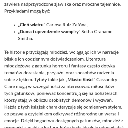
zawiera nadprzyrodzone zjawiska oraz mroczne tajemnice.
Przykładami mogą być:
„Cień wiatru”
Carlosa Ruiz Zafóna,
„Duma i uprzedzenie wampiry”
Setha Grahame-
Smitha.
Te historie przyciągają młodzież, wciągając ich w narracje
bliskie ich codziennym doświadczeniom. Literatura
młodzieżowa z gatunku horroru i fantasy często dotyka
tematów dorastania, przyjaźni oraz sposobów radzenia
sobie z lękiem. Tytuły takie jak
„Miasto Kości”
Cassandry
Clare mogą w szczególności zainteresować miłośników
tych gatunków, ponieważ koncentrują się na bohaterach,
którzy stają w obliczu osobistych demonów i wyzwań.
Każda z tych książek charakteryzuje się odmiennym stylem,
co pozwala czytelnikom odkrywać różnorodne uniwersa i
emocje. Dzięki bogactwu dostępnych gatunków, młodzież z
pewnością znajdzie lektury, które będą idealnie odpowiadać