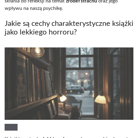
skłania do refleksji na temat
źródeł strachu
oraz jego
wpływu na naszą psychikę.
Jakie są cechy charakterystyczne książki
jako lekkiego horroru?