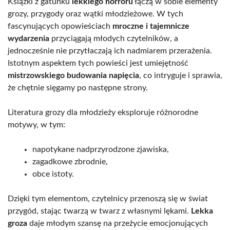
Książki z gatunku
lekkiego horroru
łączą w sobie elementy
grozy, przygody oraz wątki młodzieżowe. W tych
fascynujących opowieściach
mroczne i tajemnicze
wydarzenia
przyciągają młodych czytelników, a
jednocześnie nie przytłaczają ich nadmiarem przerażenia.
Istotnym aspektem tych powieści jest umiejętność
mistrzowskiego budowania napięcia
, co intryguje i sprawia,
że chętnie sięgamy po następne strony.
Literatura grozy dla młodzieży eksploruje różnorodne
motywy, w tym:
napotykane nadprzyrodzone zjawiska,
zagadkowe zbrodnie,
obce istoty.
Dzięki tym elementom, czytelnicy przenoszą się w świat
przygód, stając twarzą w twarz z własnymi lękami.
Lekka
groza
daje młodym szansę na przeżycie emocjonujących