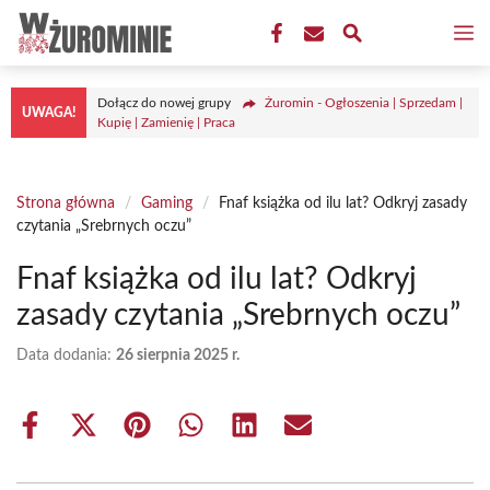
Przejdź
M
do
treści
Dołącz do nowej grupy
Żuromin - Ogłoszenia | Sprzedam |
UWAGA!
Kupię | Zamienię | Praca
Strona główna
/
Gaming
/
Fnaf książka od ilu lat? Odkryj zasady
czytania „Srebrnych oczu”
Fnaf książka od ilu lat? Odkryj
zasady czytania „Srebrnych oczu”
Data dodania:
26 sierpnia 2025 r.
Share
Share
Share
Share
Share
Share
on
on
on
on
on
on
Facebook
X
Pinterest
WhatsApp
LinkedIn
Email
(Twitter)