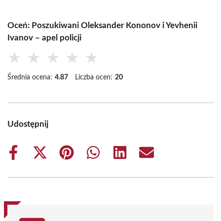
Oceń: Poszukiwani Oleksander Kononov i Yevhenii
Ivanov – apel policji
★
★
★
★
★
Średnia ocena:
4.87
Liczba ocen:
20
Udostępnij
Share
Share
Share
Share
Share
Share
on
on
on
on
on
on
Facebook
X
Pinterest
WhatsApp
LinkedIn
Email
(Twitter)