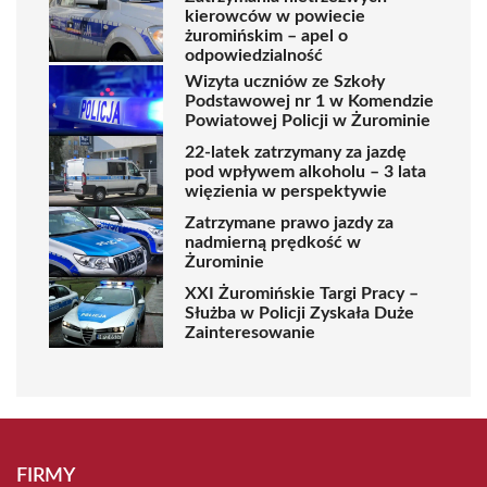
kierowców w powiecie
żuromińskim – apel o
odpowiedzialność
Wizyta uczniów ze Szkoły
Podstawowej nr 1 w Komendzie
Powiatowej Policji w Żurominie
22-latek zatrzymany za jazdę
pod wpływem alkoholu – 3 lata
więzienia w perspektywie
Zatrzymane prawo jazdy za
nadmierną prędkość w
Żurominie
XXI Żuromińskie Targi Pracy –
Służba w Policji Zyskała Duże
Zainteresowanie
FIRMY