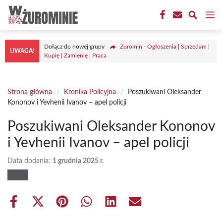
Przejdź
M
do
treści
Dołącz do nowej grupy
Żuromin - Ogłoszenia | Sprzedam |
UWAGA!
Kupię | Zamienię | Praca
Strona główna
/
Kronika Policyjna
/
Poszukiwani Oleksander
Kononov i Yevhenii Ivanov – apel policji
Poszukiwani Oleksander Kononov
i Yevhenii Ivanov – apel policji
Data dodania:
1 grudnia 2025 r.
Share
Share
Share
Share
Share
Share
on
on
on
on
on
on
Facebook
X
Pinterest
WhatsApp
LinkedIn
Email