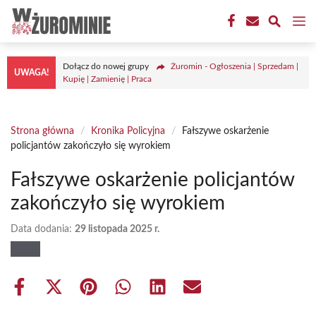
Przejdź
M
do
treści
Dołącz do nowej grupy
Żuromin - Ogłoszenia | Sprzedam |
UWAGA!
Kupię | Zamienię | Praca
Strona główna
/
Kronika Policyjna
/
Fałszywe oskarżenie
policjantów zakończyło się wyrokiem
Fałszywe oskarżenie policjantów
zakończyło się wyrokiem
Data dodania:
29 listopada 2025 r.
Share
Share
Share
Share
Share
Share
on
on
on
on
on
on
Facebook
X
Pinterest
WhatsApp
LinkedIn
Email