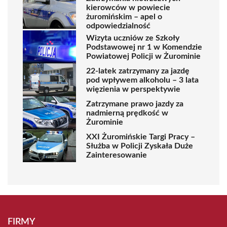
kierowców w powiecie
żuromińskim – apel o
odpowiedzialność
Wizyta uczniów ze Szkoły
Podstawowej nr 1 w Komendzie
Powiatowej Policji w Żurominie
22-latek zatrzymany za jazdę
pod wpływem alkoholu – 3 lata
więzienia w perspektywie
Zatrzymane prawo jazdy za
nadmierną prędkość w
Żurominie
XXI Żuromińskie Targi Pracy –
Służba w Policji Zyskała Duże
Zainteresowanie
FIRMY