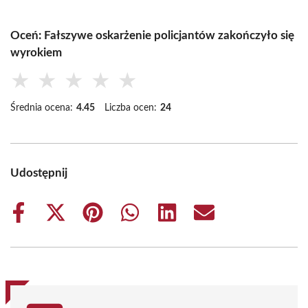
Oceń: Fałszywe oskarżenie policjantów zakończyło się
wyrokiem
★
★
★
★
★
Średnia ocena:
4.45
Liczba ocen:
24
Udostępnij
Share
Share
Share
Share
Share
Share
on
on
on
on
on
on
Facebook
X
Pinterest
WhatsApp
LinkedIn
Email
(Twitter)