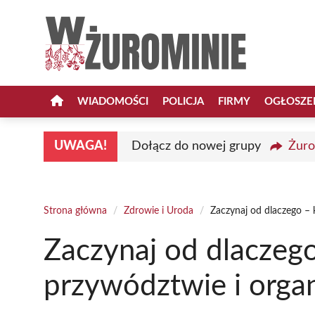
Przejdź
do
treści
WIADOMOŚCI
POLICJA
FIRMY
OGŁOSZE
UWAGA!
Dołącz do nowej grupy
Żuro
Strona główna
/
Zdrowie i Uroda
/
Zaczynaj od dlaczego – 
Zaczynaj od dlaczego
przywództwie i organ