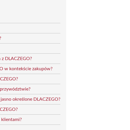
?
ych z DLACZEGO?
GO w kontekście zakupów?
DLACZEGO?
 przywództwie?
ez jasno określone DLACZEGO?
LACZEGO?
klientami?