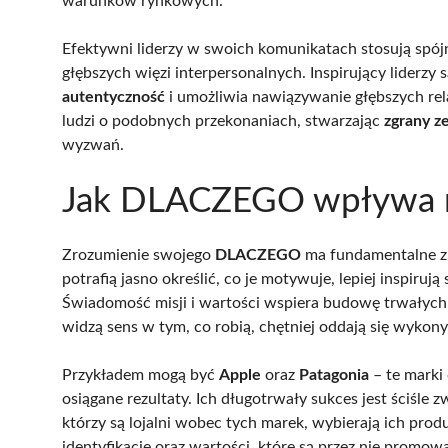
warunków rynkowych.
Efektywni liderzy w swoich komunikatach stosują spój
głębszych więzi interpersonalnych. Inspirujący liderzy s
autentyczność
i umożliwia nawiązywanie głębszych rela
ludzi o podobnych przekonaniach, stwarzając
zgrany z
wyzwań.
Jak DLACZEGO wpływa na
Zrozumienie swojego
DLACZEGO
ma fundamentalne zna
potrafią jasno określić, co je motywuje, lepiej inspir
Świadomość misji i wartości wspiera budowę trwałych 
widzą sens w tym, co robią, chętniej oddają się wyko
Przykładem mogą być
Apple
oraz
Patagonia
– te marki 
osiągane rezultaty. Ich długotrwały sukces jest ściśle 
którzy są lojalni wobec tych marek, wybierają ich produ
identyfikację oraz wartości, które są przez nie promow