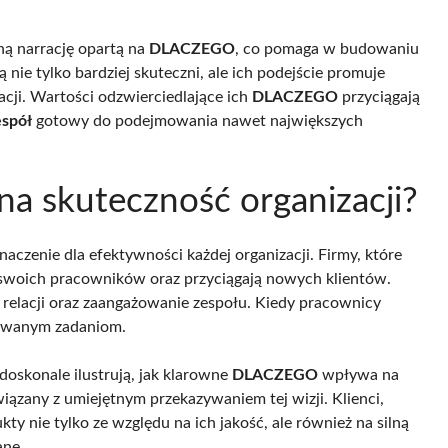
ną narrację opartą na
DLACZEGO
, co pomaga w budowaniu
ą nie tylko bardziej skuteczni, ale ich podejście promuje
cji. Wartości odzwierciedlające ich
DLACZEGO
przyciągają
espół
gotowy do podejmowania nawet największych
 skuteczność organizacji?
czenie dla efektywności każdej organizacji. Firmy, które
ują swoich pracowników oraz przyciągają nowych klientów.
relacji oraz zaangażowanie zespołu. Kiedy pracownicy
nywanym zadaniom.
doskonale ilustrują, jak klarowne
DLACZEGO
wpływa na
związany z umiejętnym przekazywaniem tej wizji. Klienci,
kty nie tylko ze względu na ich jakość, ale również na silną
ane.