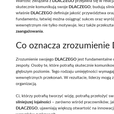
Wartość związana z
DLACZEGO
przejawia się w relacj
skutecznie komunikują swoje
DLACZEGO
, budują siln
właśnie
DLACZEGO
definiuje jakość przywództwa ora
fundamentu, łatwiej można osiągnąć sukces oraz wyróżn
wewnętrznym nie tylko motywuje, lecz także przekszta
zaangażowania
.
Co oznacza zrozumienie
Zrozumienie swojego
DLACZEGO
jest fundamentalne 
zespoły. Osoby te, które potrafią skutecznie komunikow
głębszym poziomie. Tego rodzaju umiejętności wymagaj
wewnętrznych przekonań. W rezultacie, liderzy mogą zi
organizacją.
Ci, którzy potrafią tworzyć wizję, potrafią przełożyć s
silniejszej lojalności
– zarówno wśród pracowników, jak 
DLACZEGO
, ujawniają większą otwartość na innowacje