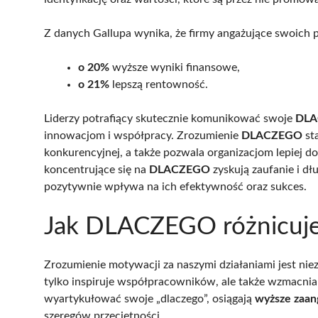
Z danych Gallupa wynika, że firmy angażujące swoich 
o 20%
wyższe wyniki finansowe,
o 21%
lepszą rentowność.
Liderzy potrafiący skutecznie komunikować swoje
DL
innowacjom i współpracy. Zrozumienie
DLACZEGO
st
konkurencyjnej, a także pozwala organizacjom lepiej d
koncentrujące się na
DLACZEGO
zyskują zaufanie i dł
pozytywnie wpływa na ich efektywność oraz sukces.
Jak DLACZEGO różnicuje l
Zrozumienie motywacji za naszymi działaniami jest ni
tylko inspiruje współpracowników, ale także wzmacnia wi
wyartykułować swoje „dlaczego”, osiągają
wyższe zaa
szeregów przeciętności.