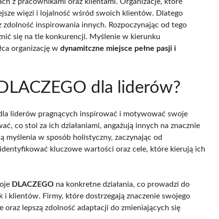
ach z pracownikami oraz klientami. Organizacje, które
iejsze więzi i lojalność wśród swoich klientów. Dlatego
z zdolność inspirowania innych. Rozpoczynając od tego
ić się na tle konkurencji. Myślenie w kierunku
łca organizację w
dynamitczne miejsce pełne pasji i
 DLACZEGO dla liderów?
dla liderów pragnących inspirować i motywować swoje
ać, co stoi za ich działaniami, angażują innych na znacznie
ą myślenia w sposób holistyczny, zaczynając od
dentyfikować kluczowe wartości oraz cele, które kierują ich
woje
DLACZEGO
na konkretne działania, co prowadzi do
i klientów. Firmy, które dostrzegają znaczenie swojego
 oraz lepszą zdolność adaptacji do zmieniających się