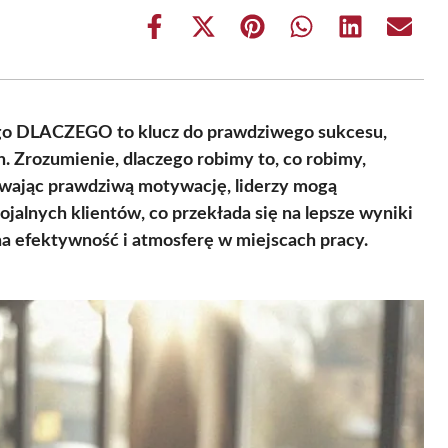
Share
Share
Share
Share
Share
Share
on
on
on
on
on
on
Facebook
X
Pinterest
WhatsApp
LinkedIn
Email
(Twitter)
ego DLACZEGO to klucz do prawdziwego sukcesu,
h. Zrozumienie, dlaczego robimy to, co robimy,
krywając prawdziwą motywację, liderzy mogą
ojalnych klientów, co przekłada się na lepsze wyniki
 efektywność i atmosferę w miejscach pracy.