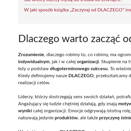
W jaki sposób książka „Zaczynaj od DLACZEGO” insp
Dlaczego warto zacząć
Zrozumienie
, dlaczego robimy to, co robimy, ma ogrom
indywidualnym
, jak i w całej
organizacji
. Skupienie na
leży u podstaw
długoterminowego sukcesu
. To właśn
Kiedy definiujemy nasze
DLACZEGO
, przekształcamy d
realizacji celów.
Liderzy, którzy dostrzegają sens swoich działań, potra
Angażujący się ludzie chętniej działają, gdy znają
motyw
wyniki
całej organizacji. Emocje odgrywają istotną rol
nabywają jedynie
produktów
, ale także
przyczynę istni