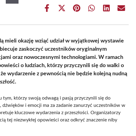
Share
Share
Share
Share
Share
Share
on
on
on
on
on
on
Facebook
X
Pinterest
WhatsApp
LinkedIn
Email
(Twitter)
ą mieli okazję wziąć udział w wyjątkowej wystawie
obiecuje zaskoczyć uczestników oryginalnym
mocjami oraz nowoczesnymi technologiami. W ramach
ieści o ludziach, którzy przyczynili się do walki o
, że wydarzenie z pewnością nie będzie kolejną nudną
szłość.
tym, którzy swoją odwagą i pasją przyczynili się do
w, dźwięków i emocji ma za zadanie zanurzyć uczestników w
rpretuje kluczowe wydarzenia z przeszłości. Organizatorzy
cią tej niezwykłej opowieści oraz odkryć znaczenie niby