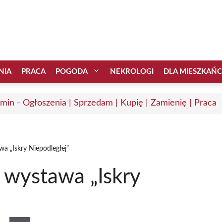
NIA
PRACA
POGODA
NEKROLOGI
DLA MIESZKAŃ
min - Ogłoszenia | Sprzedam | Kupię | Zamienię | Praca
a „Iskry Niepodległej”
 wystawa „Iskry