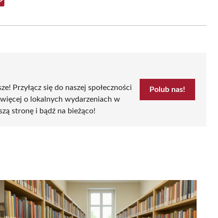
Share
on
Email
sze! Przyłącz się do naszej społeczności
Polub nas!
 więcej o lokalnych wydarzeniach w
szą stronę i bądź na bieżąco!