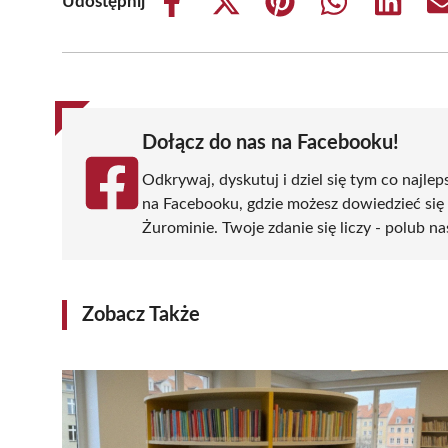
Udostępnij
Share
Share
Share
Share
Share
on
on
on
on
on
Facebook
X
Pinterest
WhatsApp
LinkedIn
(Twitter)
Dołącz do nas na Facebooku!
Odkrywaj, dyskutuj i dziel się tym co najlep
na Facebooku, gdzie możesz dowiedzieć się
Żurominie. Twoje zdanie się liczy - polub na
Zobacz Także