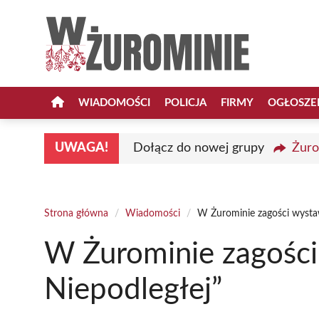
Przejdź
do
treści
WIADOMOŚCI
POLICJA
FIRMY
OGŁOSZE
UWAGA!
Dołącz do nowej grupy
Żuro
Strona główna
/
Wiadomości
/
W Żurominie zagości wystaw
W Żurominie zagości
Niepodległej”