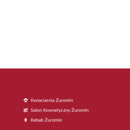
Kwiaciarnia Żuromin
Salon Kosmetyczny Żuromin
Kebab Żuromin