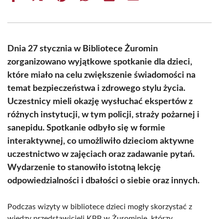
on
on
on
on
on
on
Facebook
X
Pinterest
WhatsApp
LinkedIn
Email
(Twitter)
Dnia 27 stycznia w Bibliotece Żuromin
zorganizowano wyjątkowe spotkanie dla dzieci,
które miało na celu zwiększenie świadomości na
temat bezpieczeństwa i zdrowego stylu życia.
Uczestnicy mieli okazję wysłuchać ekspertów z
różnych instytucji, w tym policji, straży pożarnej i
sanepidu. Spotkanie odbyło się w formie
interaktywnej, co umożliwiło dzieciom aktywne
uczestnictwo w zajęciach oraz zadawanie pytań.
Wydarzenie to stanowiło istotną lekcję
odpowiedzialności i dbałości o siebie oraz innych.
Podczas wizyty w bibliotece dzieci mogły skorzystać z
wiedzy przedstawicieli KPP w Żurominie, którzy