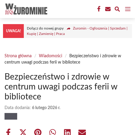
Przejdź
M
do
treści
Dołącz do nowej grupy
Żuromin - Ogłoszenia | Sprzedam |
UWAGA!
Kupię | Zamienię | Praca
Strona główna
/
Wiadomości
/
Bezpieczeństwo i zdrowie w
centrum uwagi podczas ferii w bibliotece
Bezpieczeństwo i zdrowie w
centrum uwagi podczas ferii w
bibliotece
Data dodania:
6 lutego 2026 r.
Share
Share
Share
Share
Share
Share