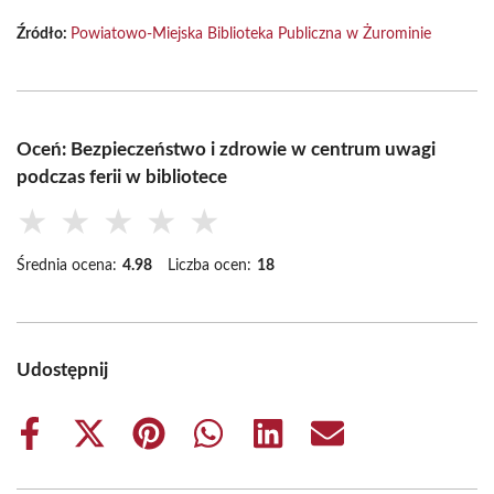
Źródło:
Powiatowo-Miejska Biblioteka Publiczna w Żurominie
Oceń: Bezpieczeństwo i zdrowie w centrum uwagi
podczas ferii w bibliotece
★
★
★
★
★
Średnia ocena:
4.98
Liczba ocen:
18
Udostępnij
Share
Share
Share
Share
Share
Share
on
on
on
on
on
on
Facebook
X
Pinterest
WhatsApp
LinkedIn
Email
(Twitter)