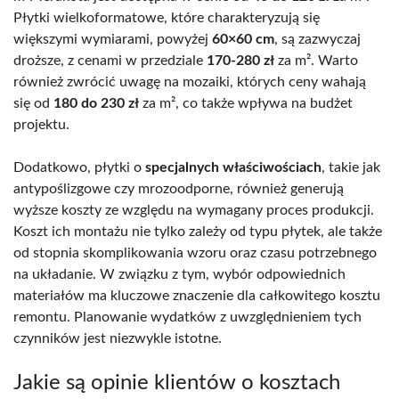
Płytki wielkoformatowe, które charakteryzują się
większymi wymiarami, powyżej
60×60 cm
, są zazwyczaj
droższe, z cenami w przedziale
170-280 zł
za m². Warto
również zwrócić uwagę na mozaiki, których ceny wahają
się od
180 do 230 zł
za m², co także wpływa na budżet
projektu.
Dodatkowo, płytki o
specjalnych właściwościach
, takie jak
antypoślizgowe czy mrozoodporne, również generują
wyższe koszty ze względu na wymagany proces produkcji.
Koszt ich montażu nie tylko zależy od typu płytek, ale także
od stopnia skomplikowania wzoru oraz czasu potrzebnego
na układanie. W związku z tym, wybór odpowiednich
materiałów ma kluczowe znaczenie dla całkowitego kosztu
remontu. Planowanie wydatków z uwzględnieniem tych
czynników jest niezwykle istotne.
Jakie są opinie klientów o kosztach