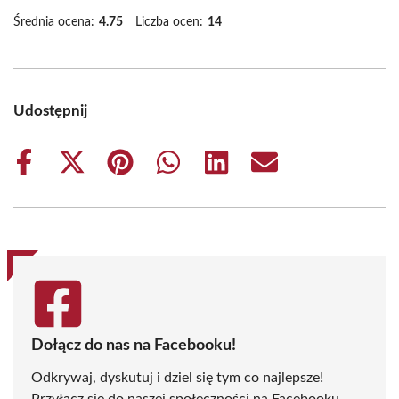
Średnia ocena:
4.75
Liczba ocen:
14
Udostępnij
Share
Share
Share
Share
Share
Share
on
on
on
on
on
on
Facebook
X
Pinterest
WhatsApp
LinkedIn
Email
(Twitter)
Dołącz do nas na Facebooku!
Odkrywaj, dyskutuj i dziel się tym co najlepsze!
Przyłącz się do naszej społeczności na Facebooku,