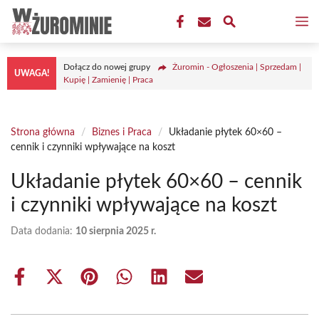
Przejdź
M
do
treści
Dołącz do nowej grupy
Żuromin - Ogłoszenia | Sprzedam |
UWAGA!
Kupię | Zamienię | Praca
Strona główna
/
Biznes i Praca
/
Układanie płytek 60×60 –
cennik i czynniki wpływające na koszt
Układanie płytek 60×60 – cennik
i czynniki wpływające na koszt
Data dodania:
10 sierpnia 2025 r.
Share
Share
Share
Share
Share
Share
on
on
on
on
on
on
Facebook
X
Pinterest
WhatsApp
LinkedIn
Email
(Twitter)