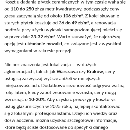
Koszt układania płytek ceramicznych w tym czasie waha się
od
110 do 250 zł
za metr kwadratowy, podczas gdy ceny
gresu zaczynają się od około
106 zł/m²
. Z kolei skuwanie
starych płytek kosztuje od
36 do 49 zł/m²
, a renowacja
podłoża przy użyciu wylewki samopoziomującej mieści się
w przedziale
23-32 zł/m²
. Warto zauważyć, że najdroższą
opcją jest
układanie mozaiki
, co związane jest z wysokimi
wymaganiami w zakresie precyzji.
Nie bez znaczenia jest lokalizacja — w dużych
aglomeracjach, takich jak
Warszawa
czy
Kraków
, ceny
usług są zazwyczaj wyższe aniżeli w mniejszych
miejscowościach. Dodatkowo sezonowość odgrywa ważną
rolę: latem, kiedy zapotrzebowanie wzrasta, ceny mogą
wzrosnąć o
10-20%
. Aby uzyskać precyzyjny kosztorys
usług glazurniczych w 2025 roku, najlepiej skontaktować
się z lokalnymi profesjonalistami. Dzięki ich wiedzy oraz
doświadczeniu można uzyskać szczegółowe informacje,
które będą ściśle dostosowane do specyfiki danego