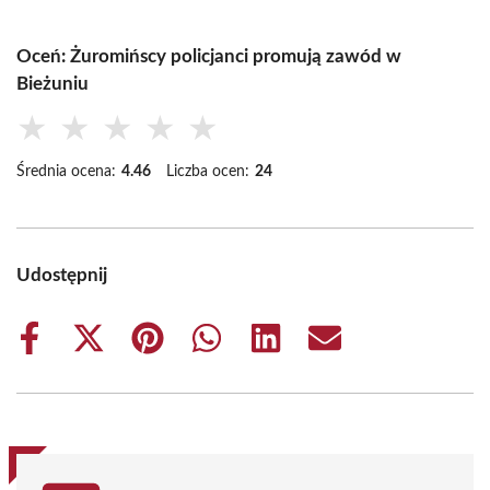
Oceń: Żuromińscy policjanci promują zawód w
Bieżuniu
★
★
★
★
★
Średnia ocena:
4.46
Liczba ocen:
24
Udostępnij
Share
Share
Share
Share
Share
Share
on
on
on
on
on
on
Facebook
X
Pinterest
WhatsApp
LinkedIn
Email
(Twitter)