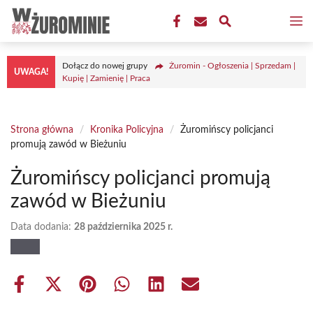
Przejdź
M
do
treści
Dołącz do nowej grupy
Żuromin - Ogłoszenia | Sprzedam |
UWAGA!
Kupię | Zamienię | Praca
Strona główna
/
Kronika Policyjna
/
Żuromińscy policjanci
promują zawód w Bieżuniu
Żuromińscy policjanci promują
zawód w Bieżuniu
Data dodania:
28 października 2025 r.
Share
Share
Share
Share
Share
Share
on
on
on
on
on
on
Facebook
X
Pinterest
WhatsApp
LinkedIn
Email