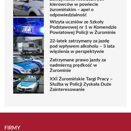
kierowców w powiecie
żuromińskim – apel o
odpowiedzialność
Wizyta uczniów ze Szkoły
Podstawowej nr 1 w Komendzie
Powiatowej Policji w Żurominie
22-latek zatrzymany za jazdę
pod wpływem alkoholu – 3 lata
więzienia w perspektywie
Zatrzymane prawo jazdy za
nadmierną prędkość w
Żurominie
XXI Żuromińskie Targi Pracy –
Służba w Policji Zyskała Duże
Zainteresowanie
FIRMY