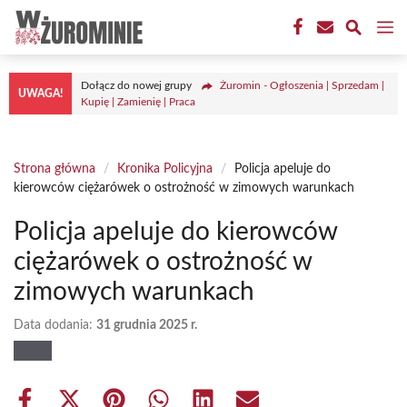
Przejdź
M
do
treści
Dołącz do nowej grupy
Żuromin - Ogłoszenia | Sprzedam |
UWAGA!
Kupię | Zamienię | Praca
Strona główna
/
Kronika Policyjna
/
Policja apeluje do
kierowców ciężarówek o ostrożność w zimowych warunkach
Policja apeluje do kierowców
ciężarówek o ostrożność w
zimowych warunkach
Data dodania:
31 grudnia 2025 r.
Share
Share
Share
Share
Share
Share