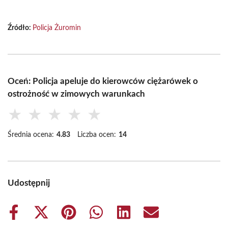
Źródło:
Policja Żuromin
Oceń: Policja apeluje do kierowców ciężarówek o
ostrożność w zimowych warunkach
★
★
★
★
★
Średnia ocena:
4.83
Liczba ocen:
14
Udostępnij
Share
Share
Share
Share
Share
Share
on
on
on
on
on
on