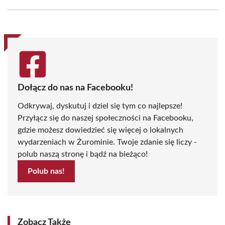
Facebook
X
Pinterest
WhatsApp
LinkedIn
Email
(Twitter)
Dołącz do nas na Facebooku!
Odkrywaj, dyskutuj i dziel się tym co najlepsze!
Przyłącz się do naszej społeczności na Facebooku,
gdzie możesz dowiedzieć się więcej o lokalnych
wydarzeniach w Żurominie. Twoje zdanie się liczy -
polub naszą stronę i bądź na bieżąco!
Polub nas!
Zobacz Także