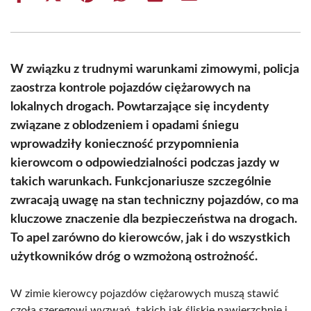
on
on
on
on
on
on
Facebook
X
Pinterest
WhatsApp
LinkedIn
Email
(Twitter)
W związku z trudnymi warunkami zimowymi, policja
zaostrza kontrole pojazdów ciężarowych na
lokalnych drogach. Powtarzające się incydenty
związane z oblodzeniem i opadami śniegu
wprowadziły konieczność przypomnienia
kierowcom o odpowiedzialności podczas jazdy w
takich warunkach. Funkcjonariusze szczególnie
zwracają uwagę na stan techniczny pojazdów, co ma
kluczowe znaczenie dla bezpieczeństwa na drogach.
To apel zarówno do kierowców, jak i do wszystkich
użytkowników dróg o wzmożoną ostrożność.
W zimie kierowcy pojazdów ciężarowych muszą stawić
czoła szeregowi wyzwań, takich jak śliskie nawierzchnie i