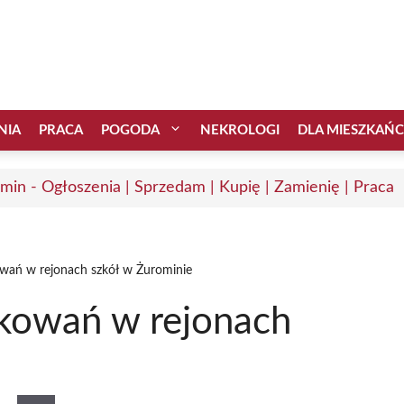
NIA
PRACA
POGODA
NEKROLOGI
DLA MIESZKAŃ
min - Ogłoszenia | Sprzedam | Kupię | Zamienię | Praca
owań w rejonach szkół w Żurominie
akowań w rejonach