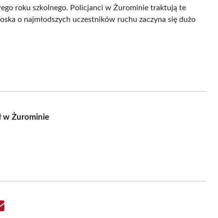
o roku szkolnego. Policjanci w Żurominie traktują te
 troska o najmłodszych uczestników ruchu zaczyna się dużo
ł w Żurominie
Share
on