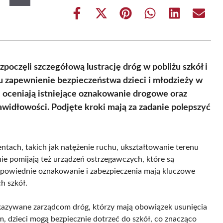
Share
Share
Share
Share
Share
Share
on
on
on
on
on
on
Facebook
X
Pinterest
WhatsApp
LinkedIn
Email
(Twitter)
częli szczegółową lustrację dróg w pobliżu szkół i
u zapewnienie bezpieczeństwa dzieci i młodzieży w
i oceniają istniejące oznakowanie drogowe oraz
awidłowości. Podjęte kroki mają za zadanie polepszyć
entach, takich jak natężenie ruchu, ukształtowanie terenu
e pomijają też urządzeń ostrzegawczych, które są
Odpowiednie oznakowanie i zabezpieczenia mają kluczowe
h szkół.
zekazywane zarządcom dróg, którzy mają obowiązek usunięcia
, dzieci mogą bezpiecznie dotrzeć do szkół, co znacząco