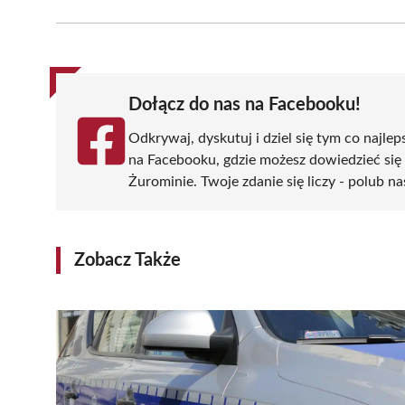
Facebook
X
Pinterest
WhatsApp
LinkedIn
(Twitter)
Dołącz do nas na Facebooku!
Odkrywaj, dyskutuj i dziel się tym co najlep
na Facebooku, gdzie możesz dowiedzieć się
Żurominie. Twoje zdanie się liczy - polub na
Zobacz Także