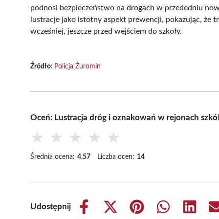
podnosi bezpieczeństwo na drogach w przededniu noweg
lustracje jako istotny aspekt prewencji, pokazując, że
wcześniej, jeszcze przed wejściem do szkoły.
Źródło:
Policja Żuromin
Oceń: Lustracja dróg i oznakowań w rejonach szkó
★
★
★
★
★
Średnia ocena:
4.57
Liczba ocen:
14
Udostępnij
Share
Share
Share
Share
Share
on
on
on
on
on