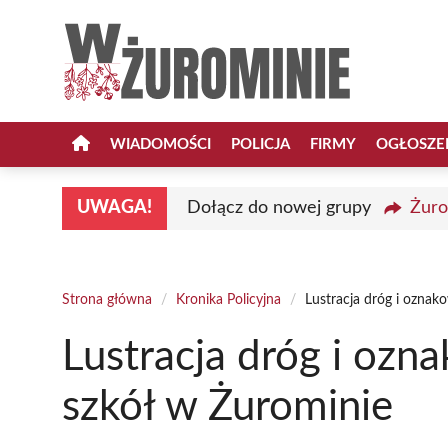
Przejdź
do
treści
WIADOMOŚCI
POLICJA
FIRMY
OGŁOSZE
UWAGA!
Dołącz do nowej grupy
Żuro
Strona główna
/
Kronika Policyjna
/
Lustracja dróg i oznak
Lustracja dróg i ozn
szkół w Żurominie