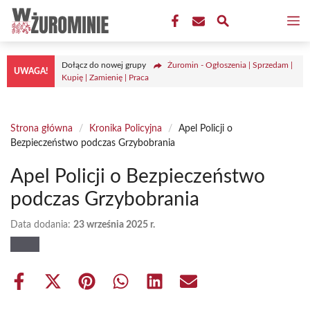
Przejdź
M
do
treści
Dołącz do nowej grupy
Żuromin - Ogłoszenia | Sprzedam |
UWAGA!
Kupię | Zamienię | Praca
Strona główna
/
Kronika Policyjna
/
Apel Policji o
Bezpieczeństwo podczas Grzybobrania
Apel Policji o Bezpieczeństwo
podczas Grzybobrania
Data dodania:
23 września 2025 r.
Share
Share
Share
Share
Share
Share
on
on
on
on
on
on
Facebook
X
Pinterest
WhatsApp
LinkedIn
Email