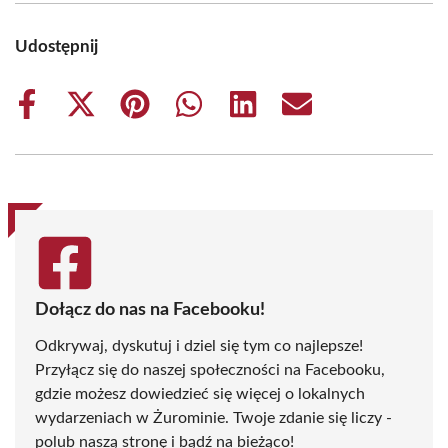
Udostępnij
Share
Share
Share
Share
Share
Share
on
on
on
on
on
on
Facebook
X
Pinterest
WhatsApp
LinkedIn
Email
(Twitter)
Dołącz do nas na Facebooku!
Odkrywaj, dyskutuj i dziel się tym co najlepsze!
Przyłącz się do naszej społeczności na Facebooku,
gdzie możesz dowiedzieć się więcej o lokalnych
wydarzeniach w Żurominie. Twoje zdanie się liczy -
polub naszą stronę i bądź na bieżąco!