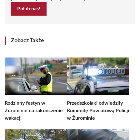
Polub nas!
Zobacz Także
Rodzinny festyn w
Przedszkolaki odwiedziły
Żurominie na zakończenie
Komendę Powiatową Policji
wakacji
w Żurominie