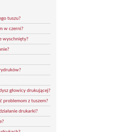
ego tuszu?
m w czerni?
ie wyschnięty?
anie?
 wydruków?
ysz głowicy drukującej?
gać problemom z tuszem?
ziałanie drukarki?
e?
wydrukach?