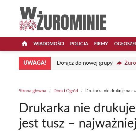
Przejdź
do
treści
WIADOMOŚCI
POLICJA
FIRMY
OGŁOSZE
UWAGA!
Dołącz do nowej grupy
Żuro
Strona główna
/
Dom i Ogród
/
Drukarka nie drukuje na cz
Drukarka nie drukuj
jest tusz – najważnie