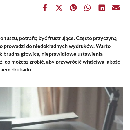
Share
Share
Share
Share
Share
Share
on
on
on
on
on
on
Facebook
X
Pinterest
WhatsApp
LinkedIn
Email
(Twitter)
tuszu, potrafią być frustrujące. Często przyczyną
 co prowadzi do niedokładnych wydruków. Warto
ak brudna głowica, nieprawidłowe ustawienia
ź, co możesz zrobić, aby przywrócić właściwą jakość
niem drukarki!