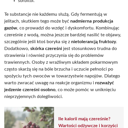
sorbitol.
Te substancje nie każdemu służą. Gdy fermentują w
jelitach, skutkiem tego może być
nadmierna produkcja
gazów
, co prowadzi do wzdęć i dyskomfortu. Kombinując
czereśnie z wodą, można jeszcze bardziej nasilić te objawy,
szczególnie jeśli ktoś boryka się z
nietolerancją fruktozy
.
Dodatkowo,
skórka czereśni
jest stosunkowo trudna do
strawienia i również przyczynia się do problemów
trawiennych. Osoby z wrażliwym układem pokarmowym
często skarżą się na bóle brzucha i uczucie pełności po
spożyciu tych owoców w towarzystwie napojów. Dlatego
warto zwracać uwagę na reakcje organizmu i
rozważyć
jedzenie czereśni osobno
, co może pomóc w uniknięciu
nieprzyjemnych dolegliwości.
Ile kalorii mają czereśnie?
Wartości odżywcze i korzyści