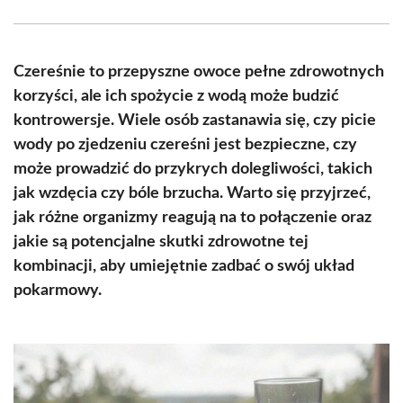
Facebook
X
Pinterest
WhatsApp
LinkedIn
Email
(Twitter)
Czereśnie to przepyszne owoce pełne zdrowotnych
korzyści, ale ich spożycie z wodą może budzić
kontrowersje. Wiele osób zastanawia się, czy picie
wody po zjedzeniu czereśni jest bezpieczne, czy
może prowadzić do przykrych dolegliwości, takich
jak wzdęcia czy bóle brzucha. Warto się przyjrzeć,
jak różne organizmy reagują na to połączenie oraz
jakie są potencjalne skutki zdrowotne tej
kombinacji, aby umiejętnie zadbać o swój układ
pokarmowy.