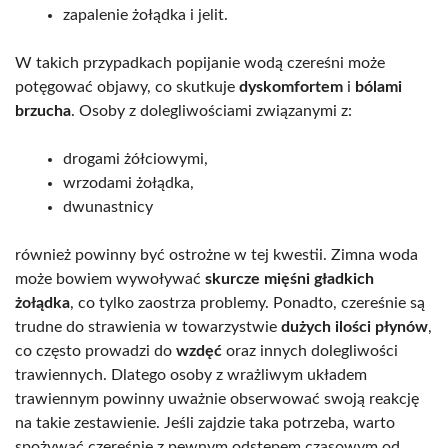
zapalenie żołądka i jelit.
W takich przypadkach popijanie wodą czereśni może
potęgować objawy, co skutkuje
dyskomfortem
i
bólami
brzucha
. Osoby z dolegliwościami związanymi z:
drogami żółciowymi,
wrzodami żołądka,
dwunastnicy
również powinny być ostrożne w tej kwestii. Zimna woda
może bowiem wywoływać
skurcze mięśni gładkich
żołądka
, co tylko zaostrza problemy. Ponadto, czereśnie są
trudne do strawienia w towarzystwie
dużych ilości płynów
,
co często prowadzi do
wzdęć
oraz innych dolegliwości
trawiennych. Dlatego osoby z wrażliwym układem
trawiennym powinny uważnie obserwować swoją reakcję
na takie zestawienie. Jeśli zajdzie taka potrzeba, warto
spożywać czereśnie z pewnym odstępem czasowym od