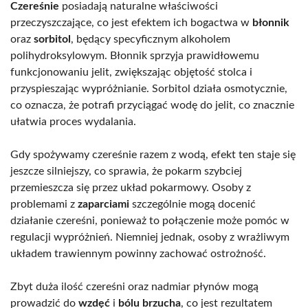
Czereśnie
posiadają naturalne właściwości
przeczyszczające, co jest efektem ich bogactwa w
błonnik
oraz
sorbitol
, będący specyficznym alkoholem
polihydroksylowym. Błonnik sprzyja prawidłowemu
funkcjonowaniu jelit, zwiększając objętość stolca i
przyspieszając wypróżnianie. Sorbitol działa osmotycznie,
co oznacza, że potrafi przyciągać wodę do jelit, co znacznie
ułatwia proces wydalania.
Gdy spożywamy czereśnie razem z wodą, efekt ten staje się
jeszcze silniejszy, co sprawia, że pokarm szybciej
przemieszcza się przez układ pokarmowy. Osoby z
problemami z
zaparciami
szczególnie mogą docenić
działanie czereśni, ponieważ to połączenie może pomóc w
regulacji wypróżnień. Niemniej jednak, osoby z wrażliwym
układem trawiennym powinny zachować ostrożność.
Zbyt duża ilość czereśni oraz nadmiar płynów mogą
prowadzić do
wzdęć
i
bólu brzucha
, co jest rezultatem