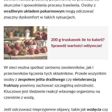
skurczów i spowolnienia procesu trawienia. Osoby z
wrażliwym układem pokarmowym
mogą odczuwać
znaczny dyskomfort w takich sytuacjach.
200 g truskawek ile to kalorii?
Sprawdź wartości odżywcze!
W sieci można spotkać zarówno zwolenników, jak i
przeciwników łączenia tych składników. Przede wszystkim
osoby z
zespołem jelita drażliwego
czy
nietolerancją
fruktozy
powinny zachować szczególną ostrożność.
Kluczowe jest śledzenie reakcji własnego organizmu na
czereśnie z wodą.
Jeśli odczuwasz nieprzyjemne objawy, takie jak
wzdęcia
czy