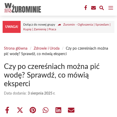
Przejdź
M
do
treści
Dołącz do nowej grupy
Żuromin - Ogłoszenia | Sprzedam |
UWAGA!
Kupię | Zamienię | Praca
Strona główna
/
Zdrowie i Uroda
/
Czy po czereśniach można
pić wodę? Sprawdź, co mówią eksperci
Czy po czereśniach można pić
wodę? Sprawdź, co mówią
eksperci
Data dodania:
3 sierpnia 2025 r.
Share
Share
Share
Share
Share
Share
on
on
on
on
on
on