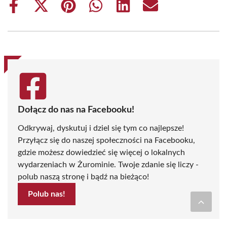
Share
Share
Share
Share
Share
Share
on
on
on
on
on
on
Facebook
X
Pinterest
WhatsApp
LinkedIn
Email
(Twitter)
Dołącz do nas na Facebooku!
Odkrywaj, dyskutuj i dziel się tym co najlepsze!
Przyłącz się do naszej społeczności na Facebooku,
gdzie możesz dowiedzieć się więcej o lokalnych
wydarzeniach w Żurominie. Twoje zdanie się liczy -
polub naszą stronę i bądź na bieżąco!
Polub nas!