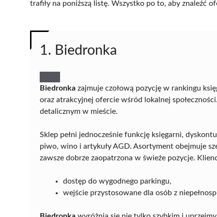
trafiły na poniższą listę. Wszystko po to, aby znaleźć
1. Biedronka
Biedronka
zajmuje czołową pozycję w rankingu księg
oraz atrakcyjnej ofercie wśród lokalnej społeczności
detalicznym w mieście.
Sklep pełni jednocześnie funkcję księgarni, dyskon
piwo, wino i artykuły AGD. Asortyment obejmuje sze
zawsze dobrze zaopatrzona w świeże pozycje. Klienc
dostęp do wygodnego parkingu,
wejście przystosowane dla osób z niepełnos
Biedronka
wyróżnia się nie tylko szybkim i uprzejm