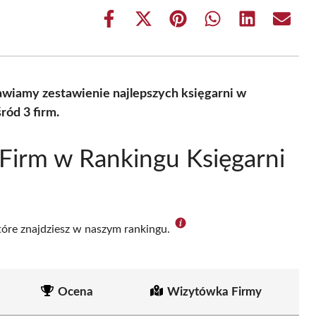
Share
Share
Share
Share
Share
Share
on
on
on
on
on
on
Facebook
X
Pinterest
WhatsApp
LinkedIn
Email
(Twitter)
awiamy zestawienie najlepszych księgarni w
ród 3 firm.
Firm w Rankingu Księgarni
które znajdziesz w naszym rankingu.
Ocena
Wizytówka Firmy