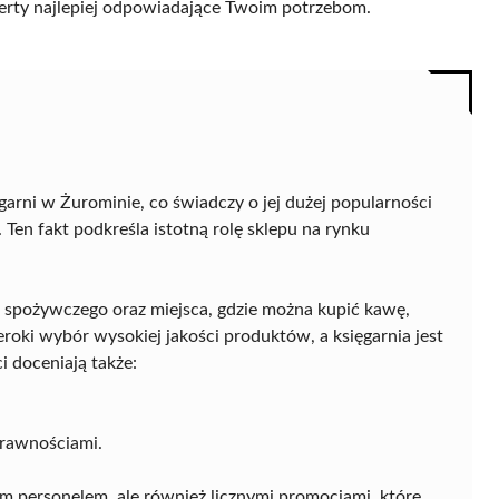
 oferty najlepiej odpowiadające Twoim potrzebom.
arni w Żurominie, co świadczy o jej dużej popularności
. Ten fakt podkreśla istotną rolę sklepu na rynku
tu spożywczego oraz miejsca, gdzie można kupić kawę,
roki wybór wysokiej jakości produktów, a księgarnia jest
i doceniają także:
prawnościami.
ym personelem, ale również licznymi promocjami, które