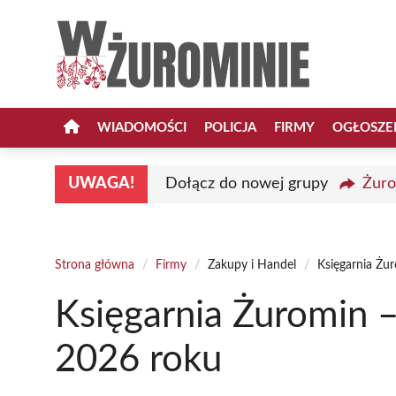
Przejdź
do
treści
WIADOMOŚCI
POLICJA
FIRMY
OGŁOSZE
UWAGA!
Dołącz do nowej grupy
Żuro
Strona główna
/
Firmy
/
Zakupy i Handel
/
Księgarnia Żu
Księgarnia Żuromin 
2026 roku